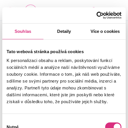
-
+
SEZNAM CENTER
© 2024 ALZHEIMER
Souhlas
Detaily
Více o cookies
Důležité je vědět, že v
HOME z.ú. |
Cookies
tom nejste sami.
Tato webová stránka používá cookies
K personalizaci obsahu a reklam, poskytování funkcí
sociálních médií a analýze naší návštěvnosti využíváme
soubory cookie. Informace o tom, jak náš web používáte,
sdílíme se svými partnery pro sociální média, inzerci a
analýzy. Partneři tyto údaje mohou zkombinovat s
dalšími informacemi, které jste jim poskytli nebo které
získali v důsledku toho, že používáte jejich služby.
Výběr
Nutné