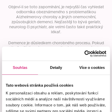
Objeví-li se toto zapomínání, je nejvyšší čas vyhledat
odborníka obeznámeného s problematikou
Alzheimerovy choroby a jiných onemocnění,
způsobujících demenci. Nejčastěji to bývá geriatr,
neurolog či psychiatr, ale velmi často také praktický
lékař.
Demence je důsledkem chorobného procesu. Pokud
lékař určí diagnózu nemocného jako demenci nebo
přímo Alzheimerovu nemoc, je to proto, že u
nemocného jsou patrné poruchy paměti, myšlení a
chování.
Souhlas
Detaily
Více o cookies
Prvními příznaky, které může rodina pozorovat, jsou
potíže se zapamatováním si zejména nedávných
událostí a poruchy ve vykonávání navyklých,
Tato webová stránka používá cookies
pravidelných úkonů. U nemocného se může objevit
K personalizaci obsahu a reklam, poskytování funkcí
také neklid, změny osobnosti, poruchy chování,
sociálních médií a analýze naší návštěvnosti využíváme
zhoršený úsudek, potíže s nacházením slov,
dokončováním myšlenek a plněním pokynů.
soubory cookie. Informace o tom, jak náš web používáte,
Alzheimerova nemoc je nejběžnější příčinou
sdílíme se svými partnery pro sociální média, inzerci a