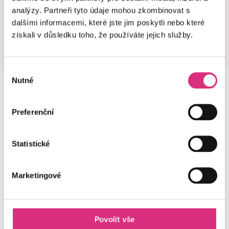
demence.
analýzy. Partneři tyto údaje mohou zkombinovat s
dalšími informacemi, které jste jim poskytli nebo které
získali v důsledku toho, že používáte jejich služby.
PORADNA
Výběr
Nutné
souhlasu
Preferenční
Statistické
Marketingové
Povolit vše