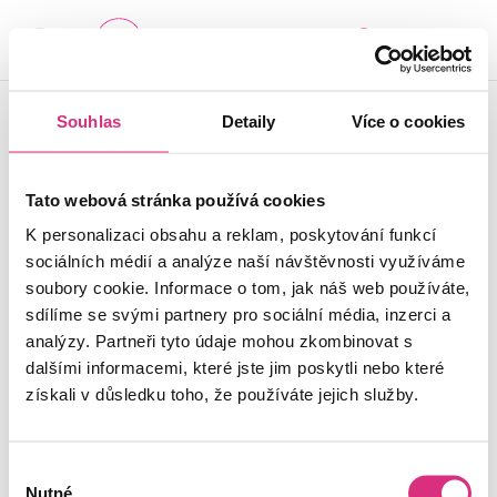
-
+
SEZNAM CENTER
© 2024 ALZHEIMER
Souhlas
Detaily
Více o cookies
Důležité je vědět, že v
HOME z.ú. |
Cookies
tom nejste sami.
Tato webová stránka používá cookies
K personalizaci obsahu a reklam, poskytování funkcí
sociálních médií a analýze naší návštěvnosti využíváme
soubory cookie. Informace o tom, jak náš web používáte,
sdílíme se svými partnery pro sociální média, inzerci a
analýzy. Partneři tyto údaje mohou zkombinovat s
dalšími informacemi, které jste jim poskytli nebo které
získali v důsledku toho, že používáte jejich služby.
Výběr
Nutné