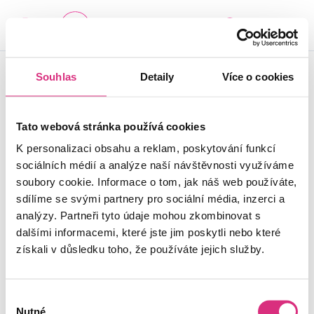
-
+
SEZNAM CENTER
© 2024 ALZHEIMER
Souhlas
Detaily
Více o cookies
Důležité je vědět, že v
HOME z.ú. |
Cookies
tom nejste sami.
Tato webová stránka používá cookies
K personalizaci obsahu a reklam, poskytování funkcí
sociálních médií a analýze naší návštěvnosti využíváme
soubory cookie. Informace o tom, jak náš web používáte,
sdílíme se svými partnery pro sociální média, inzerci a
analýzy. Partneři tyto údaje mohou zkombinovat s
dalšími informacemi, které jste jim poskytli nebo které
získali v důsledku toho, že používáte jejich služby.
Výběr
Nutné