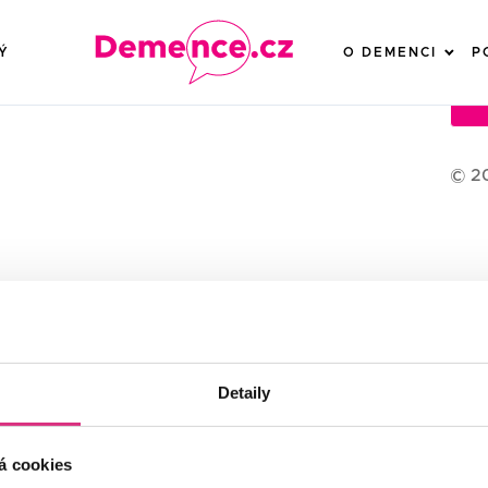
Ý
O DEMENCI
P
S
© 2
Detaily
á cookies