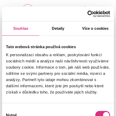
-
+
SEZNAM CENTER
© 2024 ALZHEIMER
Souhlas
Detaily
Více o cookies
Důležité je vědět, že v
HOME z.ú. |
Cookies
tom nejste sami.
Tato webová stránka používá cookies
K personalizaci obsahu a reklam, poskytování funkcí
sociálních médií a analýze naší návštěvnosti využíváme
soubory cookie. Informace o tom, jak náš web používáte,
sdílíme se svými partnery pro sociální média, inzerci a
analýzy. Partneři tyto údaje mohou zkombinovat s
dalšími informacemi, které jste jim poskytli nebo které
získali v důsledku toho, že používáte jejich služby.
Výběr
Nutné