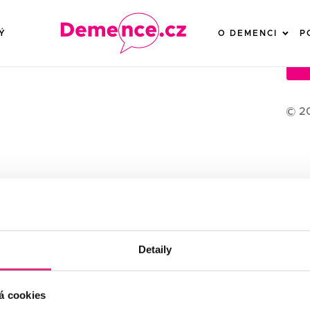
Ý
O DEMENCI
P
S
© 2
Detaily
á cookies